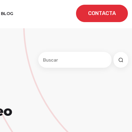
CONTACTA
BLOG
Este es un campo de búsqueda con una f
No hay sugerencias porque el cam
eo