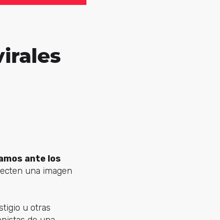
irales
amos ante los
oyecten una imagen
tigio u otras