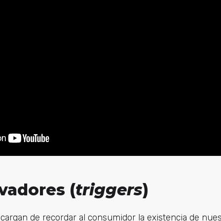
ivadores (
triggers
)
cargan de recordar al consumidor la existencia de nues