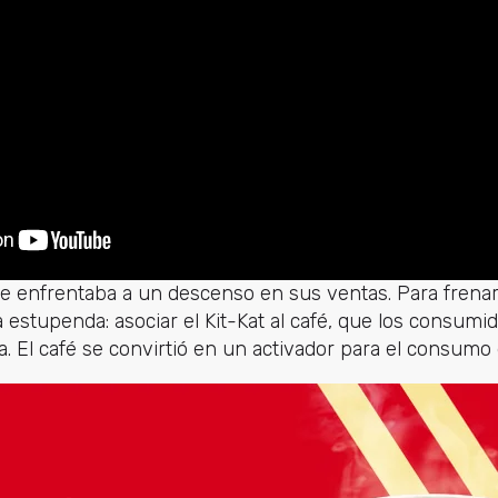
 se enfrentaba a un descenso en sus ventas. Para frenar
 estupenda: asociar el Kit-Kat al café, que los consum
ía. El café se convirtió en un activador para el consumo 