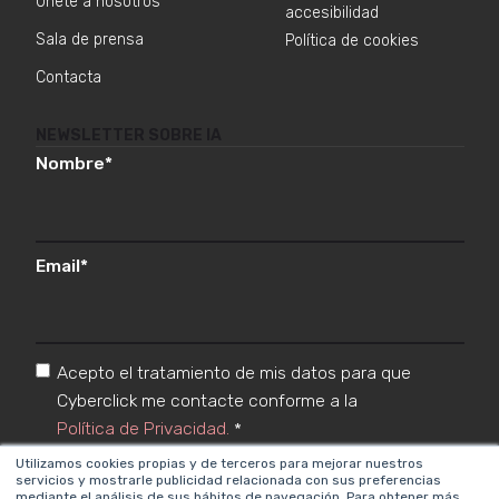
Únete a nosotros
accesibilidad
Sala de prensa
Política de cookies
Contacta
NEWSLETTER SOBRE IA
Nombre
*
Email
*
Acepto el tratamiento de mis datos para que
Cyberclick me contacte conforme a la
Política de Privacidad.
*
Utilizamos cookies propias y de terceros para mejorar nuestros
servicios y mostrarle publicidad relacionada con sus preferencias
mediante el análisis de sus hábitos de navegación. Para obtener más