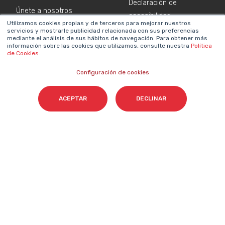
Declaración de
Únete a nosotros
accesibilidad
Utilizamos cookies propias y de terceros para mejorar nuestros
Sala de prensa
Política de cookies
servicios y mostrarle publicidad relacionada con sus preferencias
mediante el análisis de sus hábitos de navegación. Para obtener más
Contacta
información sobre las cookies que utilizamos, consulte nuestra
Política
de Cookies
.
NEWSLETTER SOBRE IA
Configuración de cookies
Nombre
*
ACEPTAR
DECLINAR
Email
*
Acepto el tratamiento de mis datos para que
Cyberclick me contacte conforme a la
Política de Privacidad.
*