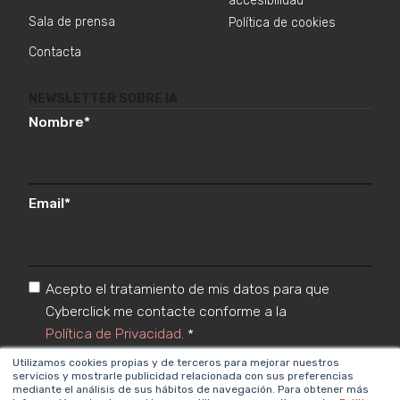
accesibilidad
Sala de prensa
Política de cookies
Contacta
NEWSLETTER SOBRE IA
Nombre
*
Email
*
Acepto el tratamiento de mis datos para que
Cyberclick me contacte conforme a la
Política de Privacidad.
*
Utilizamos cookies propias y de terceros para mejorar nuestros
servicios y mostrarle publicidad relacionada con sus preferencias
mediante el análisis de sus hábitos de navegación. Para obtener más