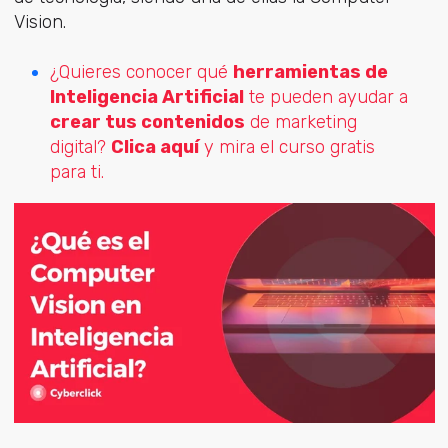
Vision.
¿Quieres conocer qué
herramientas de
Inteligencia Artificial
te pueden ayudar a
crear tus contenidos
de marketing
digital?
Clica aquí
y mira el curso gratis
para ti.