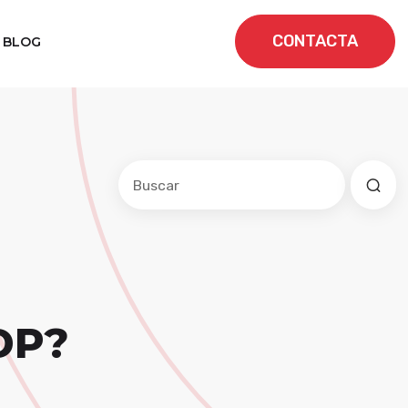
CONTACTA
BLOG
Este es un campo de búsqueda con una f
No hay sugerencias porque el cam
DP?