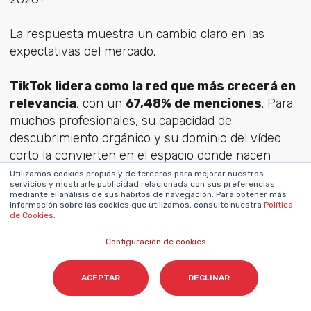
La respuesta muestra un cambio claro en las
expectativas del mercado.
TikTok lidera como la red que más crecerá en
relevancia
, con un
67,48% de menciones
. Para
muchos profesionales, su capacidad de
descubrimiento orgánico y su dominio del vídeo
corto la convierten en el espacio donde nacen
tendencias, estilos y nuevos comportamientos de
Utilizamos cookies propias y de terceros para mejorar nuestros
servicios y mostrarle publicidad relacionada con sus preferencias
consumo.
mediante el análisis de sus hábitos de navegación. Para obtener más
información sobre las cookies que utilizamos, consulte nuestra
Política
de Cookies
.
Por detrás aparecen:
Configuración de cookies
Instagram (12,19%)
, percibida como
plataforma estable y versátil.
ACEPTAR
DECLINAR
YouTube (11,38%)
, reforzada por el