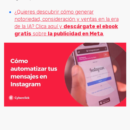
¿Quieres descubrir cómo generar
notoriedad, consideración y ventas en la era
de la IA? Clica aquí y
descárgate el ebook
gratis
sobre
la publicidad en Meta
.