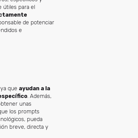
útiles para el
rectamente
sponsable de potenciar
endidos e
, ya que
ayudan a la
específico
. Además,
obtener unas
 que los prompts
nológicos, pueda
ón breve, directa y