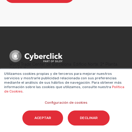
World Trade Center de Barcelona. Edificio Norte. 2ª Planta.
08039 Barcelona
Utilizamos cookies propias y de terceros para mejorar nuestros
servicios y mostrarle publicidad relacionada con sus preferencias
mediante el análisis de sus hábitos de navegación. Para obtener más
información sobre las cookies que utilizamos, consulte nuestra
Política
de Cookies
.
Configuración de cookies
ENLACES DE
LEGAL
INTERÉS
Política de privacidad
ACEPTAR
DECLINAR
¿Por qué hacer
Aviso legal
Marketing?