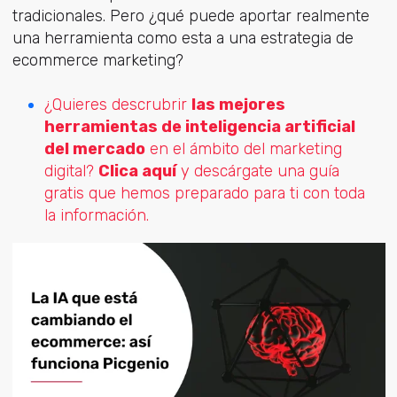
tradicionales. Pero ¿qué puede aportar realmente
una herramienta como esta a una estrategia de
ecommerce marketing?
¿Quieres descrubrir
las mejores
herramientas de inteligencia artificial
del mercado
en el ámbito del marketing
digital?
Clica aquí
y descárgate una guía
gratis que hemos preparado para ti con toda
la información.