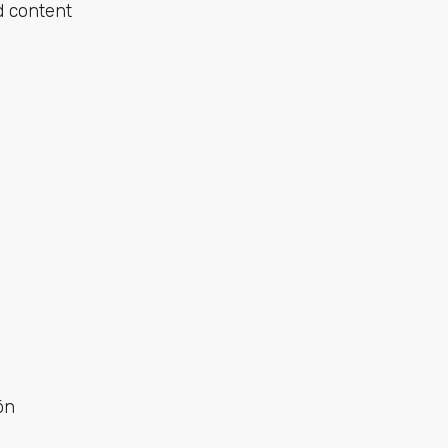
d content
ón