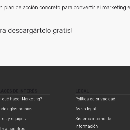
 plan de acción concreto para convertir el marketing e
ra descargártelo gratis!
LACES DE INTERÉS
LEGAL
r qué hacer Marketing?
Política de privacidad
odologías propias
Aviso legal
ores y equipos
Sistema interno de
información
te a nosotros