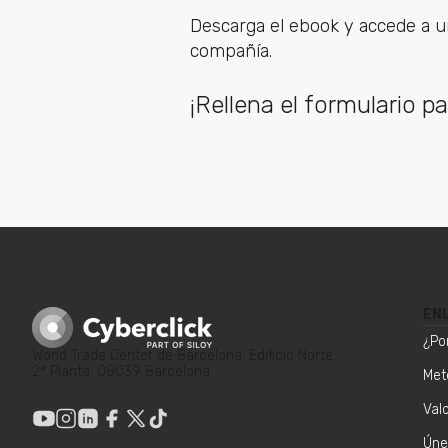
Descarga el ebook y accede a un
compañía.
¡Rellena el formulario pa
EN
¿Po
World Trade Center de Barcelona. Edificio Norte.
2ª Planta. 08039 Barcelona
Met
Val
Úne