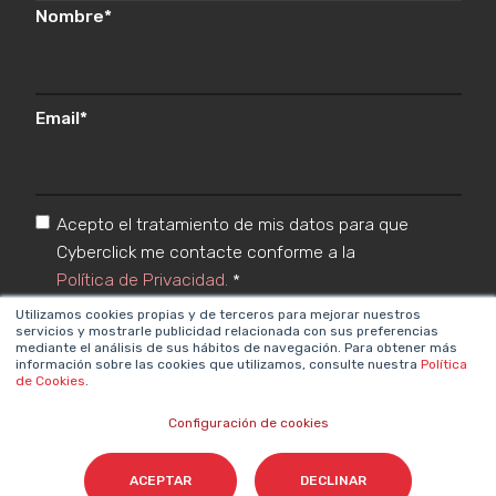
Nombre
*
Email
*
Acepto el tratamiento de mis datos para que
Cyberclick me contacte conforme a la
Política de Privacidad.
*
Utilizamos cookies propias y de terceros para mejorar nuestros
servicios y mostrarle publicidad relacionada con sus preferencias
mediante el análisis de sus hábitos de navegación. Para obtener más
información sobre las cookies que utilizamos, consulte nuestra
Política
de Cookies
.
Configuración de cookies
Cyberclick @ 2026. Todos los derechos reservados
ACEPTAR
DECLINAR