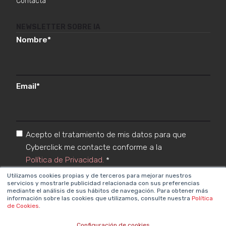
Contacta
NEWSLETTER SOBRE IA
Nombre
*
Email
*
Acepto el tratamiento de mis datos para que
Cyberclick me contacte conforme a la
Política de Privacidad.
*
Utilizamos cookies propias y de terceros para mejorar nuestros
servicios y mostrarle publicidad relacionada con sus preferencias
mediante el análisis de sus hábitos de navegación. Para obtener más
información sobre las cookies que utilizamos, consulte nuestra
Política
de Cookies
.
Configuración de cookies