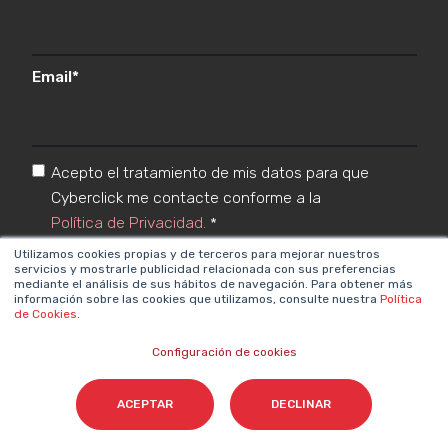
Email
*
Acepto el tratamiento de mis datos para que
Cyberclick me contacte conforme a la
Política de Privacidad.
*
Utilizamos cookies propias y de terceros para mejorar nuestros
servicios y mostrarle publicidad relacionada con sus preferencias
mediante el análisis de sus hábitos de navegación. Para obtener más
información sobre las cookies que utilizamos, consulte nuestra
Política
de Cookies
.
Configuración de cookies
Cyberclick @ 2026. Todos los derechos reservados
ACEPTAR
DECLINAR